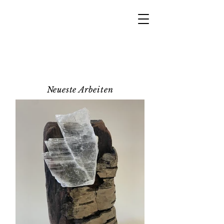
LOTHAR
HOFMANN
Holz, Glas,Licht... und ein
paar Bilder
Neueste Arbeiten